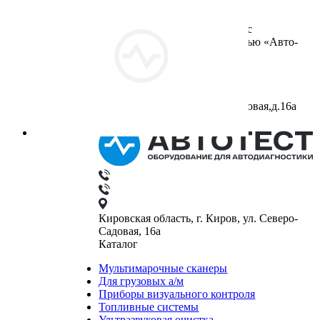
ООО «Авто-Тест»( Общество с
ограниченной ответственностью «Авто-
Тест»)
ИНН: 4345236660
ОГРН: 1084345132410
Юридический адрес:
610042,г.Киров,ул.Северо-Садовая,д.16а
Кировская область, г. Киров, ул. Северо-
Садовая, 16а
Каталог
Мультимарочные сканеры
Для грузовых а/м
Приборы визуального контроля
Топливные системы
Ультразвуковая очистка