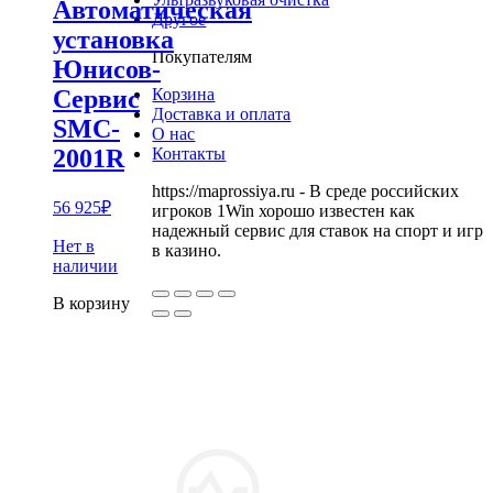
Автоматическая
Другое
установка
Покупателям
Юнисов-
Сервис
Корзина
Доставка и оплата
SMC-
О нас
2001R
Контакты
https://maprossiya.ru - В среде российских
56 925
₽
игроков 1Win хорошо известен как
надежный сервис для ставок на спорт и игр
Нет в
в казино.
наличии
В корзину