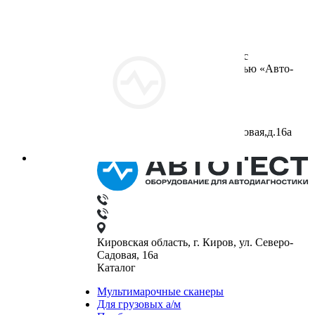
ООО «Авто-Тест»( Общество с
ограниченной ответственностью «Авто-
Тест»)
ИНН: 4345236660
ОГРН: 1084345132410
Юридический адрес:
610042,г.Киров,ул.Северо-Садовая,д.16а
Кировская область, г. Киров, ул. Северо-
Садовая, 16а
Каталог
Мультимарочные сканеры
Для грузовых а/м