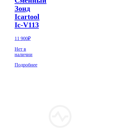
Сменный
Зонд
Icartool
Ic-V113
11 900
₽
Нет в
наличии
Подробнее