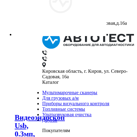
Тест»)
ИНН: 4345236660
ОГРН: 1084345132410
Юридический адрес:
610042,г.Киров,ул.Северо-Садовая,д.16а
Кировская область, г. Киров, ул. Северо-
Садовая, 16а
Каталог
Мультимарочные сканеры
Для грузовых а/м
Приборы визуального контроля
Топливные системы
Ультразвуковая очистка
Видеоэндоскоп
Другое
Usb,
Покупателям
0.3мп,