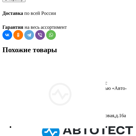
Доставка
по всей России
Гарантия
на весь ассортимент
Похожие товары
ООО «Авто-Тест»( Общество с
ограниченной ответственностью «Авто-
Тест»)
ИНН: 4345236660
ОГРН: 1084345132410
Юридический адрес:
610042,г.Киров,ул.Северо-Садовая,д.16а