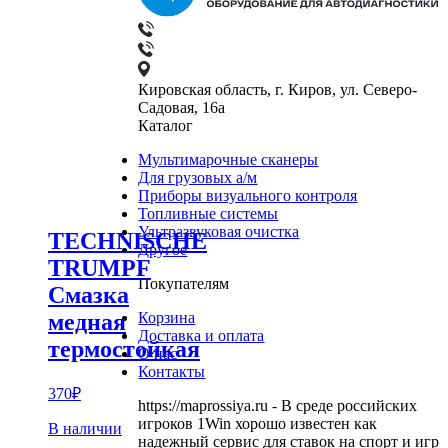
Кировская область, г. Киров, ул. Северо-
Садовая, 16а
Каталог
Мультимарочные сканеры
Для грузовых а/м
Приборы визуального контроля
Топливные системы
Ультразвуковая очистка
TECHNISCHE
Другое
TRUMPF
Покупателям
Смазка
медная
Корзина
Доставка и оплата
термостойкая
О нас
Контакты
370
₽
https://maprossiya.ru - В среде российских
игроков 1Win хорошо известен как
В наличии
надежный сервис для ставок на спорт и игр